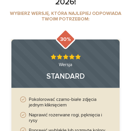
2026!
WYBIERZ WERSJĘ, KTÓRA NAJLEPIEJ ODPOWIADA
TWOIM POTRZEBOM:
30%
Wersja
STANDARD
Pokolorować czarno-białe zdjęcia
jednym kliknięciem
Naprawić rozerwane rogi, pęknięcia i
rysy
Poprawić wyblakłe lub rozmyte kolory